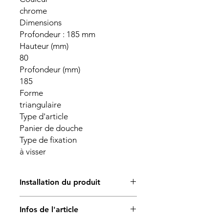
chrome
Dimensions
Profondeur : 185 mm
Hauteur (mm)
80
Profondeur (mm)
185
Forme
triangulaire
Type d'article
Panier de douche
Type de fixation
à visser
Installation du produit
L’installation du produit est réalisée
Infos de l'article
par un professionnel qualifié.