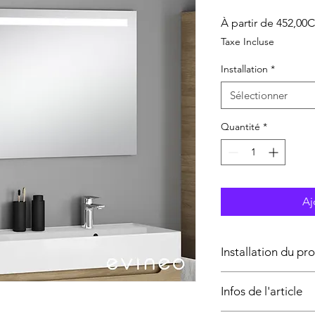
À partir de
452,00
Taxe Incluse
Installation
*
Sélectionner
Quantité
*
Aj
Installation du pr
L’installation du prod
Infos de l'article
qualifié.
Cette prestation co