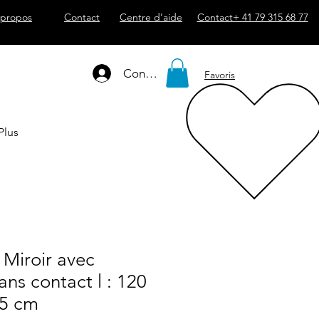
 propos
Contact
Centre d’aide
Contact+ 41 79 315 68 77
Connexion
Favoris
Plus
 Miroir avec
ans contact l : 120
,5 cm