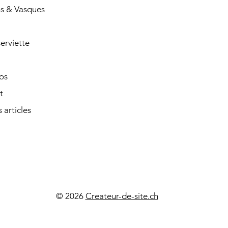
s & Vasques
erviette
os
t
 articles
© 2026
Createur-de-site.ch