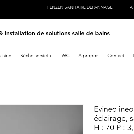
HENZEN SANITAIRE DEPANNAGE
À
 installation de solutions salle de bains
uisine
Sèche serviette
WC
À propos
Contact
Evineo ineo
éclairage, s
H : 70 P : 3