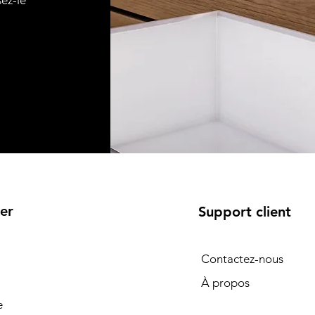
sez-le
er
Support client
Contactez-nous
À propos
e