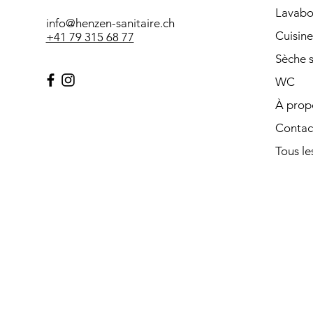
Lavabo
info@henzen-sanitaire.ch
Cuisine
+41 79 315 68 77
Sèche s
WC
À prop
Contac
Tous les