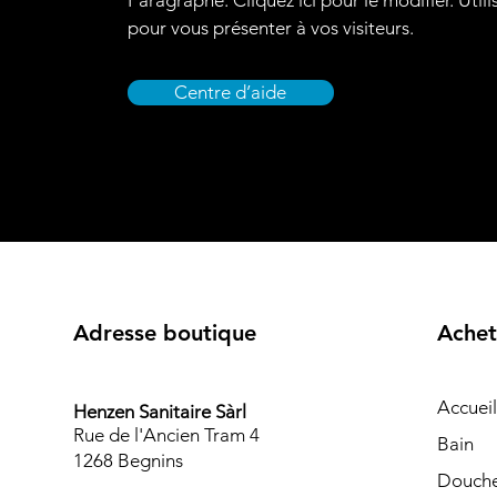
Paragraphe. Cliquez ici pour le modifier. Utili
pour vous présenter à vos visiteurs.
Centre d’aide
Adresse boutique
Achet
Accueil
Henzen Sanitaire Sàrl
Rue de l'Ancien Tram 4
Bain
1268 Begnins
Douch