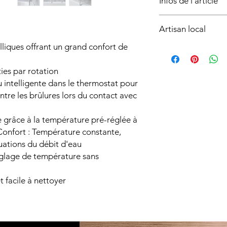
Infos de l'article
qualifié.
Cette prestation co
Matière:
produit, hors modific
Artisan local
Laiton
existantes.
Projection (mm):
Le prix de l’installat
lliques offrant un grand confort de
Produit sélectionné 
150
configuration sur pla
basé sur
La Côte vau
Débit d’eau max. de l
accessibilité, dépose
Disponible en fournit
ies par rotation
24
Toute prestation spéc
les districts de
Nyon
 intelligente dans le thermostat pour
d’un devis compléme
communes environn
tre les brûlures lors du contact avec
Installation disponibl
e grâce à la température pré-réglée à
onfort : Température constante,
ations du débit d'eau
églage de température sans
 facile à nettoyer