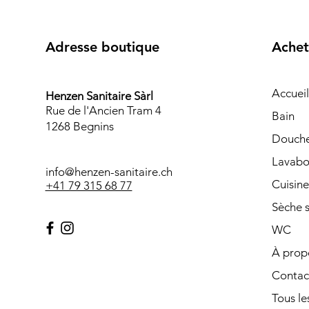
Adresse boutique
Achet
Accueil
Henzen Sanitaire Sàrl
Rue de l'Ancien Tram 4
Bain
1268 Begnins
Douch
Lavabo
info@henzen-sanitaire.ch
Cuisine
+41 79 315 68 77
Sèche s
WC
À prop
Contac
Tous les