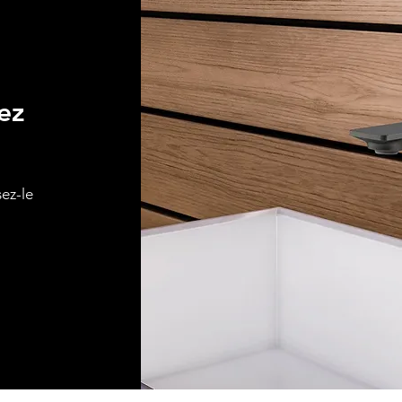
ez
sez-le