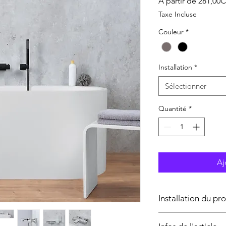
À partir de
281,00
Taxe Incluse
Couleur
*
Installation
*
Sélectionner
Quantité
*
Aj
Installation du pr
L’installation du prod