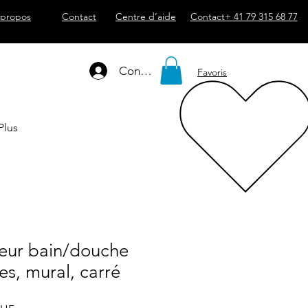
 propos
Contact
Centre d’aide
Contact+ 41 79 315 68 77
Connexion
Favoris
Plus
geur bain/douche
es, mural, carré