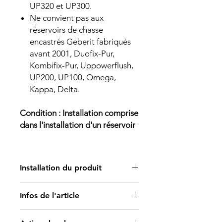
UP320 et UP300.
Ne convient pas aux
réservoirs de chasse
encastrés Geberit fabriqués
avant 2001, Duofix-Pur,
Kombifix-Pur, Uppowerflush,
UP200, UP100, Omega,
Kappa, Delta.
Condition : Installation comprise
dans l'installation d'un réservoir
Installation du produit
L’installation du produit est réalisée
Infos de l'article
par un professionnel qualifié.
Cette prestation comprend la pose
Particularités
standard du produit, hors