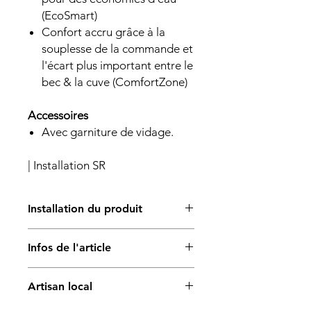
(EcoSmart)
Confort accru grâce à la
souplesse de la commande et
l'écart plus important entre le
bec & la cuve (ComfortZone)
Accessoires
Avec garniture de vidage.
| Installation SR
Installation du produit
L’installation du produit est réalisée
Infos de l'article
par un professionnel qualifié.
Cette prestation comprend la pose
Garniture de vidage:avec garniture
standard du produit, hors
Artisan local
de vidage à tirette
modifications importantes des
Matière:
installations existantes.