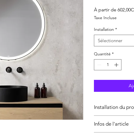
À partir de
602,00
Taxe Incluse
Installation
*
Sélectionner
Quantité
*
Aj
Installation du pr
L’installation du prod
Infos de l'article
qualifié.
Cette prestation co