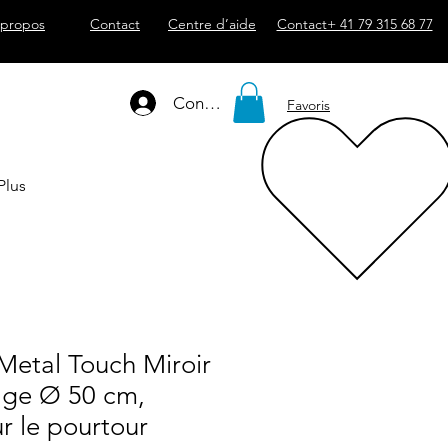
 propos
Contact
Centre d’aide
Contact+ 41 79 315 68 77
Connexion
Favoris
Plus
Metal Touch Miroir
age Ø 50 cm,
ur le pourtour