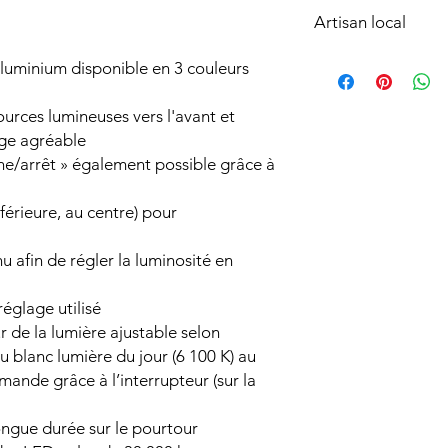
Diamètre (cm):50
produit, hors modific
Artisan local
Système anti-buée:s
existantes.
Matière du cadre de 
Le prix de l’installat
Produit sélectionné 
luminium disponible en 3 couleurs
Aluminium
configuration sur pla
basé sur
La Côte vau
Profondeur (cm):
accessibilité, dépose
Disponible en fournit
4.5
urces lumineuses vers l'avant et
Toute prestation spéc
les districts de
Nyon
Contrôle de l'éclaira
d’un devis compléme
age agréable
communes environn
touche/bouton
Installation disponibl
he/arrêt » également possible grâce à
nférieure, au centre) pour
u afin de régler la luminosité en
églage utilisé
 de la lumière ajustable selon
 blanc lumière du jour (6 100 K) au
ande grâce à l’interrupteur (sur la
ongue durée sur le pourtour