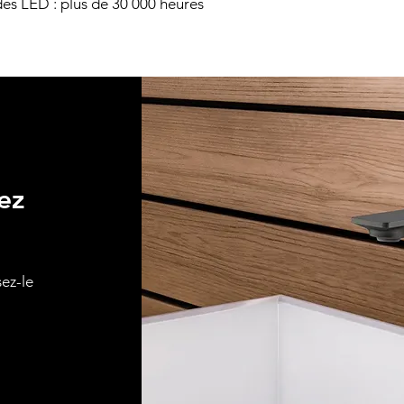
es LED : plus de 30 000 heures
ez
sez-le