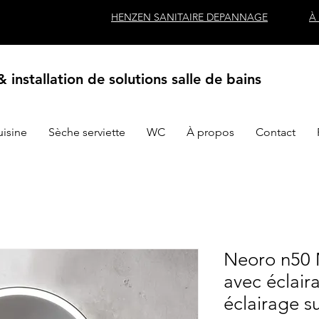
HENZEN SANITAIRE DEPANNAGE
À
 installation de solutions salle de bains
uisine
Sèche serviette
WC
À propos
Contact
Neoro n50 
avec éclair
éclairage s