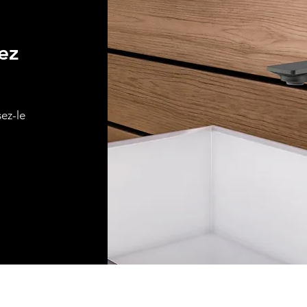
ez
sez-le