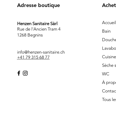
Adresse boutique
Achet
Accueil
Henzen Sanitaire Sàrl
Rue de l'Ancien Tram 4
Bain
1268 Begnins
Douch
Lavabo
info@henzen-sanitaire.ch
Cuisine
+41 79 315 68 77
Sèche s
WC
À prop
Contac
Tous les