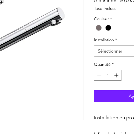
À partir de
150,00
Taxe Incluse
Couleur
*
Installation
*
Sélectionner
Quantité
*
Aj
Installation du pr
L’installation du prod