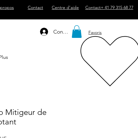
 propos
Contact
Centre d’aide
Contact+ 41 79 315 68 77
Connexion
Favoris
Plus
o Mitigeur de
otant