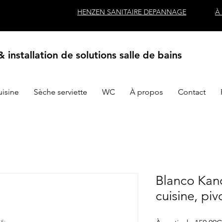
HENZEN SANITAIRE DEPANNAGE
À
 installation de solutions salle de bains
uisine
Sèche serviette
WC
À propos
Contact
Blanco Kan
cuisine, piv