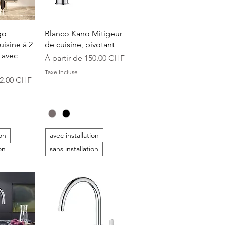
apide
Aperçu rapide
go
Blanco Kano Mitigeur
uisine à 2
de cuisine, pivotant
, avec
Prix promotionnel
À partir de
150.00 CHF
Taxe Incluse
onnel
2.00 CHF
ion
avec installation
on
sans installation