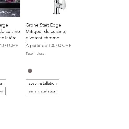
apide
Aperçu rapide
arge
Grohe Start Edge
de cuisine
Mitigeur de cuisine,
c latéral
pivotant chrome
onnel
Prix promotionnel
1.00 CHF
À partir de
100.00 CHF
Taxe Incluse
ion
avec installation
on
sans installation