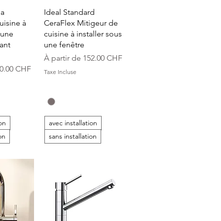
apide
Aperçu rapide
sa
Ideal Standard
uisine à
CeraFlex Mitigeur de
 une
cuisine à installer sous
ant
une fenêtre
Prix promotionnel
À partir de
152.00 CHF
onnel
0.00 CHF
Taxe Incluse
ion
avec installation
on
sans installation