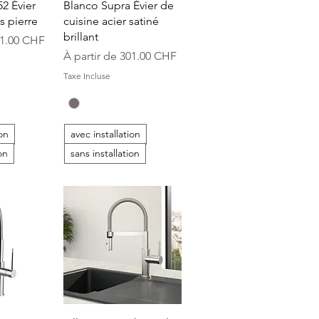
apide
Aperçu rapide
2 Évier
Blanco Supra Évier de
s pierre
cuisine acier satiné
brillant
onnel
1.00 CHF
Prix promotionnel
À partir de
301.00 CHF
Taxe Incluse
ion
avec installation
on
sans installation