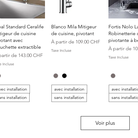
Aperçu rapide
Aperçu rapide
Aperçu r
eal Standard Ceralife
Blanco Mila Mitigeur
Fortis Nolo L
tigeur de cuisine
de cuisine, pivotant
Robinetterie 
votant avec
pivotante à be
Prix promotionnel
À partir de
109.00 CHF
uchette extractible
Prix promoti
À partir de
10
Taxe Incluse
ix promotionnel
partir de
143.00 CHF
Taxe Incluse
e Incluse
vec installation
avec installation
avec installat
ans installation
sans installation
sans installati
Voir plus