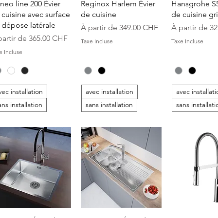
Aperçu rapide
Aperçu rapide
Aperçu r
ineo line 200 Évier
Reginox Harlem Évier
Hansgrohe S5
 cuisine avec surface
de cuisine
de cuisine gri
 dépose latérale
Prix promotionnel
Prix promoti
À partir de
349.00 CHF
À partir de
32
ix promotionnel
partir de
365.00 CHF
Taxe Incluse
Taxe Incluse
e Incluse
vec installation
avec installation
avec installat
ans installation
sans installation
sans installati