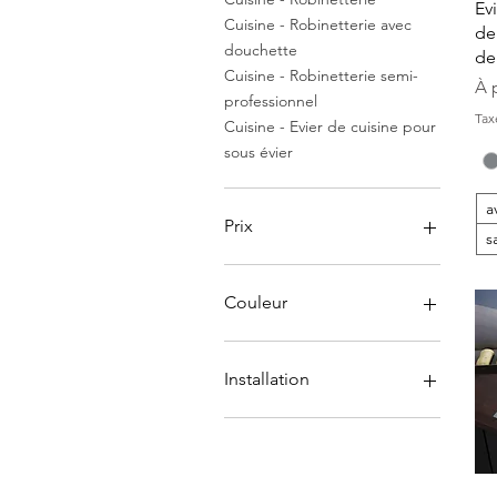
Ev
Cuisine - Robinetterie avec
de
douchette
de
Cuisine - Robinetterie semi-
Pr
À 
professionnel
Tax
Cuisine - Evier de cuisine pour
sous évier
a
Prix
s
60 CHF
365 CHF
Couleur
Installation
avec installation
sans installation