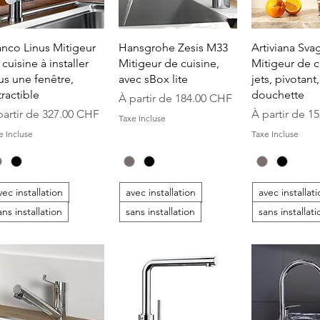
Aperçu rapide
Aperçu rapide
Aperçu r
anco Linus Mitigeur
Hansgrohe Zesis M33
Artiviana Sva
cuisine à installer
Mitigeur de cuisine,
Mitigeur de c
us une fenêtre,
avec sBox lite
jets, pivotant
tractible
douchette
Prix promotionnel
À partir de
184.00 CHF
ix promotionnel
Prix promoti
partir de
327.00 CHF
À partir de
15
Taxe Incluse
e Incluse
Taxe Incluse
vec installation
avec installation
avec installat
ans installation
sans installation
sans installati