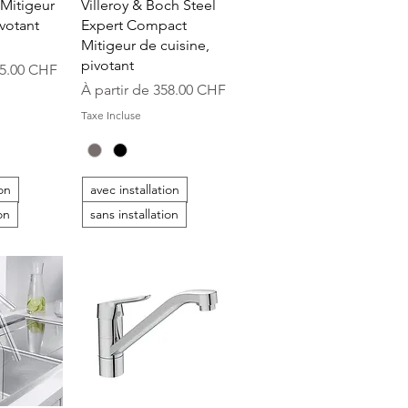
apide
Aperçu rapide
Mitigeur
Villeroy & Boch Steel
ivotant
Expert Compact
Mitigeur de cuisine,
pivotant
onnel
5.00 CHF
Prix promotionnel
À partir de
358.00 CHF
Taxe Incluse
ion
avec installation
on
sans installation