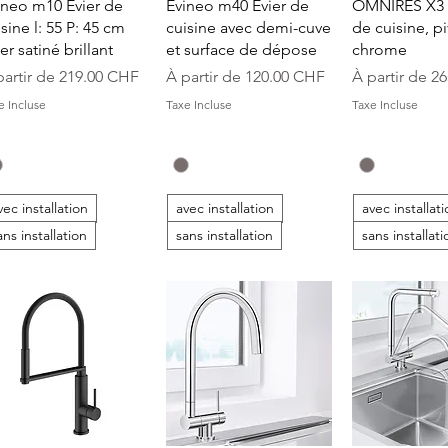
Aperçu rapide
Aperçu rapide
Aperçu r
ineo m10 Évier de
Evineo m40 Évier de
OMNIRES X3 
sine l: 55 P: 45 cm
cuisine avec demi-cuve
de cuisine, p
er satiné brillant
et surface de dépose
chrome
ix promotionnel
Prix promotionnel
Prix promoti
partir de
219.00 CHF
À partir de
120.00 CHF
À partir de
26
e Incluse
Taxe Incluse
Taxe Incluse
vec installation
avec installation
avec installat
ans installation
sans installation
sans installati