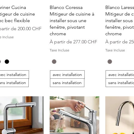
Aperçu rapide
Aperçu rapide
Aperçu r
riner Cucina
Blanco Coressa
Blanco Lares
tigeur de cuisine
Mitigeur de cuisine à
Mitigeur de c
ec bec flexible
installer sous une
installer sous
fenêtre, pivotant
fenêtre, pivot
ix promotionnel
partir de
200.00 CHF
chrome
chrome
e Incluse
Prix promotionnel
Prix promoti
À partir de
277.00 CHF
À partir de
25
Taxe Incluse
Taxe Incluse
vec installation
avec installation
avec installat
ans installation
sans installation
sans installati