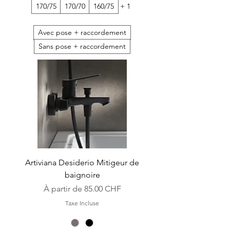
170/75
170/70
160/75
+ 1
Avec pose + raccordement
Sans pose + raccordement
Artiviana Desiderio Mitigeur de
baignoire
Prix promotionnel
À partir de
85.00 CHF
Taxe Incluse