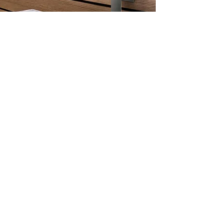
Adresse boutique
Henzen Sanitaire Sàrl
Rue de l'Ancien Tram 4
1268 Begnins
info@henzen-sanitaire.ch
+41 79 315 68 77
Support client
Contactez-nous
À propos