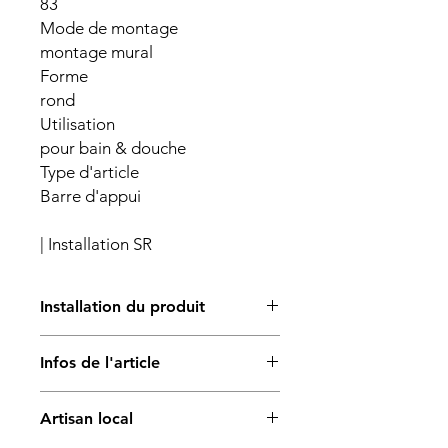
83
Mode de montage
montage mural
Forme
rond
Utilisation
pour bain & douche
Type d'article
Barre d'appui
| Installation SR
Installation du produit
L’installation du produit est réalisée
Infos de l'article
par un professionnel qualifié.
Cette prestation comprend la pose
Matière:
standard du produit, hors
Artisan local
Métal
modifications importantes des
Largeur (mm):