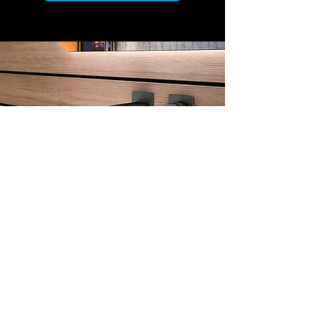
Adresse boutique
Henzen Sanitaire Sàrl
Rue de l'Ancien Tram 4
1268 Begnins
info@henzen-sanitaire.ch
+41 79 315 68 77