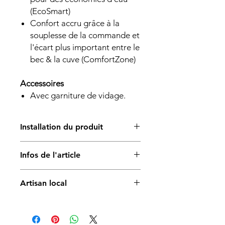
(EcoSmart)
Confort accru grâce à la
souplesse de la commande et
l'écart plus important entre le
bec & la cuve (ComfortZone)
Accessoires
Avec garniture de vidage.
Installation du produit
L’installation du produit est réalisée
Infos de l'article
par un professionnel qualifié.
Cette prestation comprend la pose
Garniture de vidage:avec garniture
standard du produit, hors
Artisan local
de vidage à tirette
modifications importantes des
Matière:
installations existantes.
Produit sélectionné par
Henzen
Laiton
Le prix de l’installation peut varier en
Sanitaire
, artisan local basé sur
La
Hauteur (mm):
fonction de la configuration sur place
Côte vaudoise
.