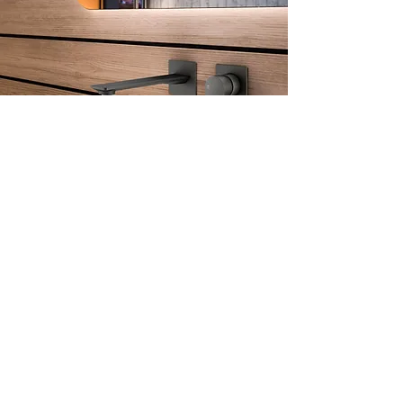
Adresse boutique
Henzen Sanitaire Sàrl
Rue de l'Ancien Tram 4
1268 Begnins
info@henzen-sanitaire.ch
+41 79 315 68 77