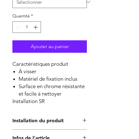
Quantité
*
Ajouter au panier
Caractéristiques produit
À visser
Matériel de fixation inclus
Surface en chrome résistante
et facile à nettoyer
Installation SR
Installation du produit
L’installation du produit est réalisée
Infos de l'article
par un professionnel qualifié.