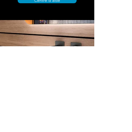
Centre d’aide
Adresse boutique
Henzen Sanitaire Sàrl
Rue de l'Ancien Tram 4
1268 Begnins
info@henzen-sanitaire.ch
+41 79 315 68 77