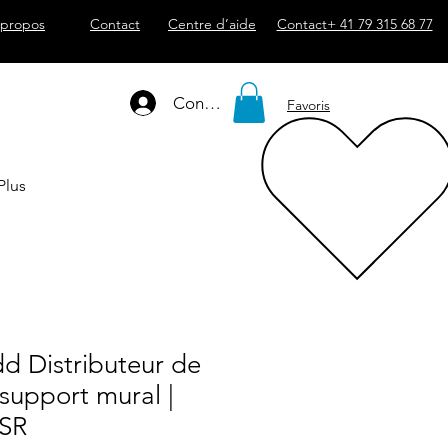
 propos
Contact
Centre d’aide
Contact+ 41 79 315 68 77
Connexion
Favoris
Plus
dd Distributeur de
support mural |
 SR