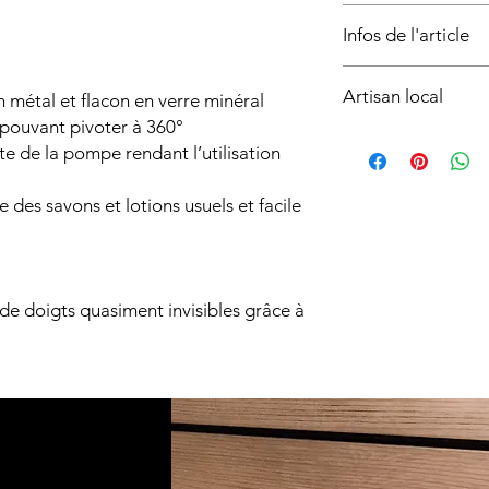
L’installation du prod
Infos de l'article
qualifié.
Cette prestation co
Couleur du gobelet/
produit, hors modific
Artisan local
métal et flacon en verre minéral
satiné
existantes.
Type de fixation:
pouvant pivoter à 360°
Le prix de l’installat
Produit sélectionné 
à visser
e de la pompe rendant l’utilisation
configuration sur pla
basé sur
La Côte vau
accessibilité, dépose
Disponible en fournit
Toute prestation spéc
des savons et lotions usuels et facile
les districts de
Nyon
d’un devis compléme
communes environn
Installation disponibl
de doigts quasiment invisibles grâce à