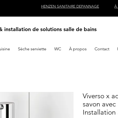
HENZEN SANITAIRE DEPANNAGE
À
 installation de solutions salle de bains
uisine
Sèche serviette
WC
À propos
Contact
Viverso x a
savon avec 
Installation