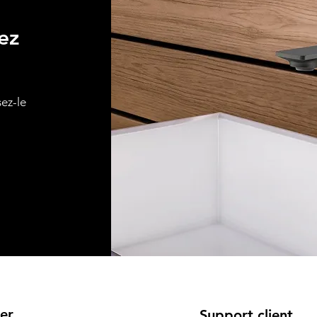
ez
sez-le
er
Support client