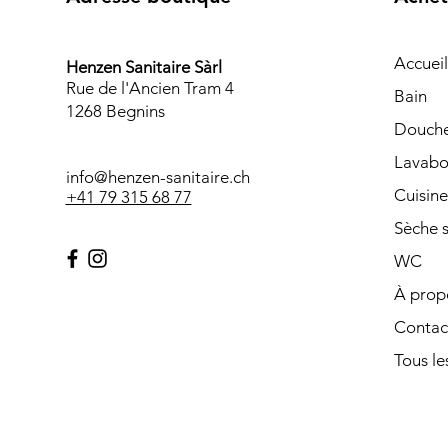
Accueil
Henzen Sanitaire Sàrl
Rue de l'Ancien Tram 4
Bain
1268 Begnins
Douch
Lavabo
info@henzen-sanitaire.ch
Cuisine
+41 79 315 68 77
Sèche s
WC
À prop
Contac
Tous les