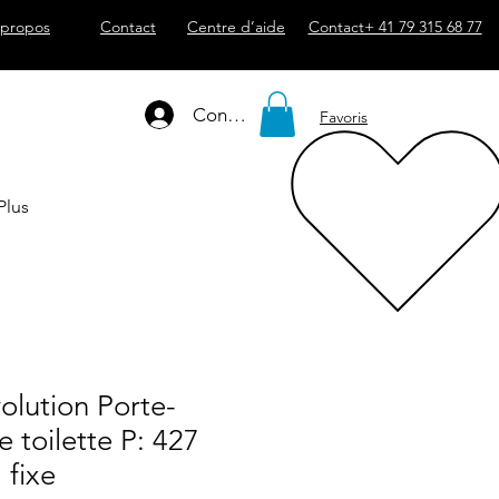
 propos
Contact
Centre d’aide
Contact+ 41 79 315 68 77
Connexion
Favoris
Plus
volution Porte-
e toilette P: 427
 fixe