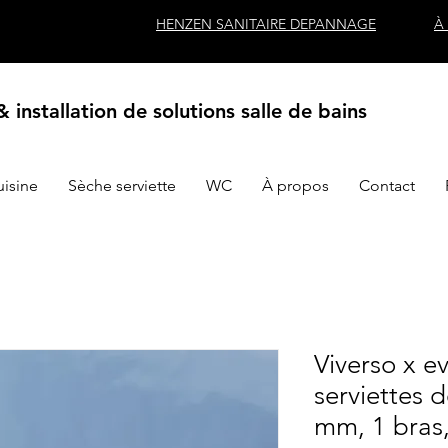
HENZEN SANITAIRE DEPANNAGE
À
 installation de solutions salle de bains
uisine
Sèche serviette
WC
À propos
Contact
Viverso x e
serviettes d
mm, 1 bras,