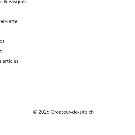
s & Vasques
erviette
os
t
 articles
© 2026
Createur-de-site.ch