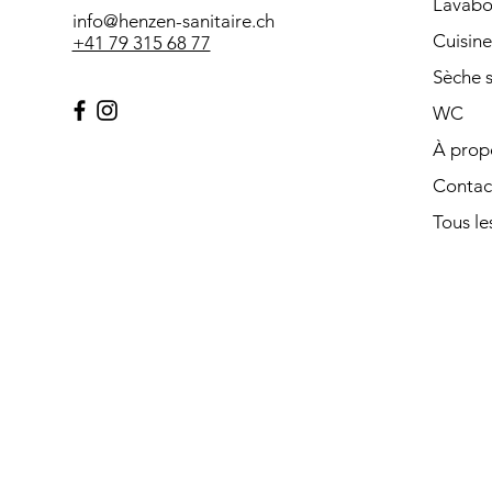
Lavabo
info@henzen-sanitaire.ch
Cuisine
+41 79 315 68 77
Sèche s
WC
À prop
Contac
Tous les