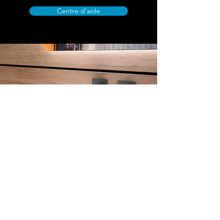
Centre d’aide
Adresse boutique
Henzen Sanitaire Sàrl
Rue de l'Ancien Tram 4
1268 Begnins
info@henzen-sanitaire.ch